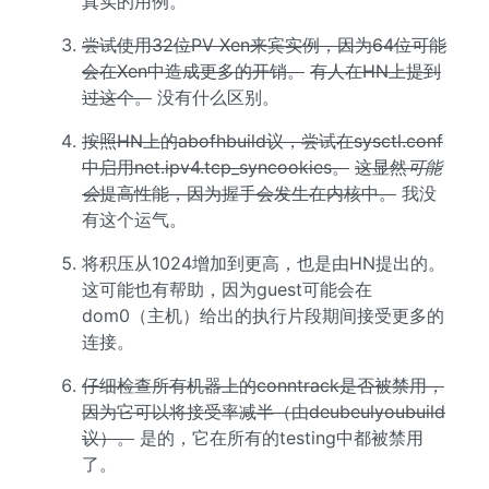
真实的用例。
尝试使用32位PV Xen来宾实例，因为64位可能
会在Xen中造成更多的开销。
有人在HN上提到
过这个。
没有什么区别。
按照HN上的abofhbuild议，尝试在sysctl.conf
中启用net.ipv4.tcp_syncookies。
这显然
可能
会
提高性能，因为握手会发生在内核中。
我没
有这个运气。
将积压从1024增加到更高，也是由HN提出的。
这可能也有帮助，因为guest可能会在
dom0（主机）给出的执行片段期间接受更多的
连接。
仔细检查所有机器上的conntrack是否被禁用，
因为它可以将接受率减半（由deubeulyoubuild
议）。
是的，它在所有的testing中都被禁用
了。