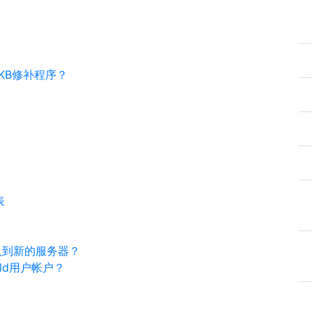
KB修补程序？
表
入到新的服务器？
uild用户帐户？