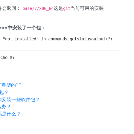
将会返回：
这是
当前可用的安装
base/7/x86_64
git
thon中安装了一个包：
n "not installed" in commands.getstatusoutput("rpm -q " 
echo $?
是“典型的”？
包？
ing安装一些软件包？
怎么办？
密码是什么？