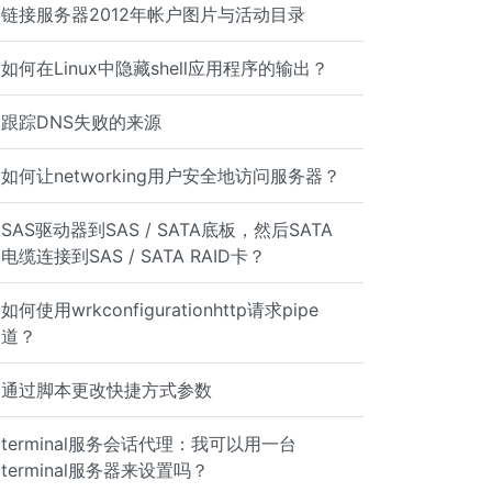
链接服务器2012年帐户图片与活动目录
如何在Linux中隐藏shell应用程序的输出？
1 Size : 2.3 M Repo : installed From repo : updates Summ
跟踪DNS失败的来源
如何让networking用户安全地访问服务器？
SAS驱动器到SAS / SATA底板，然后SATA
电缆连接到SAS / SATA RAID卡？
如何使用wrkconfigurationhttp请求pipe
道？
通过脚本更改快捷方式参数
terminal服务会话代理：我可以用一台
terminal服务器来设置吗？
/b/73ea08770fa666e18c59842bf65fa0f3a0b103d8-bind-utils-9