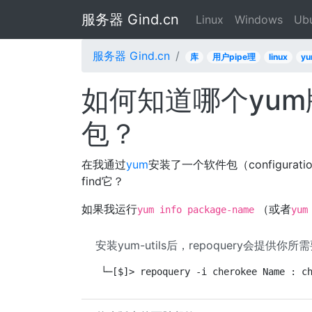
服务器 Gind.cn
Linux
Windows
Ub
服务器 Gind.cn
库
用户pipe理
linux
y
如何知道哪个yu
包？
在我通过
yum
安装了一个软件包（configurat
find它？
如果我运行
（或者
yum info package-name
yum
安装yum-utils后，repoquery会提供你
└─[$]> repoquery -i cherokee Name : c