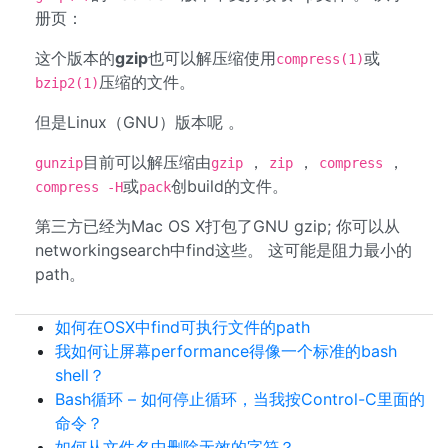
册页：
这个版本的
gzip
也可以解压缩使用
或
compress(1)
压缩的文件。
bzip2(1)
但是Linux（GNU）版本呢 。
目前可以解压缩由
，
，
，
gunzip
gzip
zip
compress
或
创build的文件。
compress -H
pack
第三方已经为Mac OS X打包了GNU gzip; 你可以从
networkingsearch中find这些。 这可能是阻力最小的
path。
如何在OSX中find可执行文件的path
我如何让屏幕performance得像一个标准的bash
shell？
Bash循环 – 如何停止循环，当我按Control-C里面的
命令？
如何从文件名中删除无效的字符？