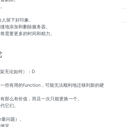
的。
给人留下好印象。
无缝地添加和删除服务器。
点将需要更多的时间和精力。
论
机架无论如何）：D
些有用的function，可能无法顺利地迁移到新的硬
没有那么有价值，而且一次只能更换一个。
取代它们。
m量问题）。
很便宜。