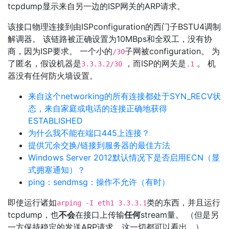
tcpdump显示来自另一边的ISP网关的ARP请求。
该接口物理连接到由ISPconfiguration的西门子BSTU4调制
解调器。 该链路被正确设置为10MBps和全双工，没有协
商，因为ISP要求。 一个小的
子网被configuration。 为
/30
了匿名，假设机器是
，而ISP的网关是
。 机
3.3.3.2/30
.1
器没有任何防火墙设置。
来自这个networking的所有连接都处于SYN_RECV状
态，来自家庭或电话的连接正确地获得
ESTABLISHED
为什么我不能在端口445上连接？
提供冗余交换/链接到服务器的最佳方法
Windows Server 2012默认情况下是否启用ECN（显
式拥塞通知）？
ping：sendmsg：操作不允许（有时）
即使运行诸如
类的东西，并且运行
arping -I eth1 3.3.3.1
tcpdump，也
不会
在接口上传输
任何
stream量。 （但是另
一方保持稳定的发送ARP请求，这一切都可以看出。）