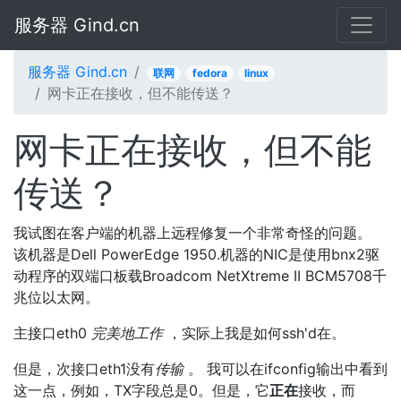
服务器 Gind.cn
服务器 Gind.cn
联网
fedora
linux
网卡正在接收，但不能传送？
网卡正在接收，但不能
传送？
我试图在客户端的机器上远程修复一个非常奇怪的问题。
该机器是Dell PowerEdge 1950.机器的NIC是使用bnx2驱
动程序的双端口板载Broadcom NetXtreme II BCM5708千
兆位以太网。
主接口eth0
完美地工作
，实际上我是如何ssh'd在。
但是，次接口eth1没有
传输
。 我可以在ifconfig输出中看到
这一点，例如，TX字段总是0。但是，它
正在
接收，而