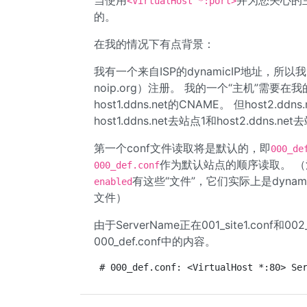
当使用
并为您关心的主机
<VirtualHost *:port>
的。
在我的情况下有点背景：
我有一个来自ISP的dynamicIP地址，所以
noip.org）注册。 我的一个“主机”需要在我
host1.ddns.net的CNAME。 但host2.dd
host1.ddns.net去站点1和host2.dd
第一个conf文件读取将是默认的，即
000_de
作为默认站点的顺序读取。 
000_def.conf
有这些“文件”，它们实际上是dynam
enabled
文件）
由于ServerName正在001_site1.conf和
000_def.conf中的内容。
# 000_def.conf: <VirtualHost *:80> Se