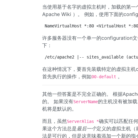
当使用基于名字的虚拟主机时，加载的第一个虚拟主
Apache Wiki ）。 例如，使用下面的conf
NameVirtualHost *:80 <VirtualHost *:8
许多服务器没有一个单一的configuration
下：
/etc/apache2 |-- sites_available (act
在这种情况下，要首先装载特定的虚拟主机confi
首先执行的操作，例如
。
00-default
其他一些答案是不完全正确的。 根据Apache
的。 如果没有
的主机没有被加载
ServerName
机将是默认的。
而且，虽然
确实可以匹配任何
ServerAlias *
果这个方法总是
最后一个
定义的虚拟主机（就像
法是可行的，但是这意味着添加一个新的指