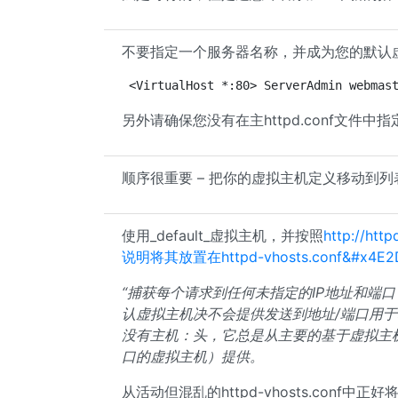
不要指定一个服务器名称，并成为您的默认虚
<VirtualHost *:80> ServerAdmin webmas
另外请确保您没有在主httpd.conf文件中指
顺序很重要 – 把你的虚拟主机定义移动到列
使用_default_虚拟主机，并按照
http://htt
说明将其放置在httpd-vhosts.conf&#x4E2
“捕获每个请求到任何未指定的IP地址和端口
认虚拟主机决不会提供发送到地址/端口用
没有主机：头，它总是从主要的基于虚拟主机的vh
口的虚拟主机）提供。
从活动但混乱的httpd-vhosts.conf中