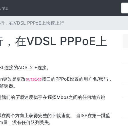
untu
下行，在VDSL PPPoE上快速上行
，在VDSL PPPoE上
连接的ADSL2 +连接。
tion更改是更改
接口的PPPoE设置的用户名/密码，
outside
制解调器。
是我们的
下载
速度似乎在1到5Mbps之间的任何地方跳
。
在两个方向上获得完整的下载速度。 当ISP在第一跳监
eam量，没有任何队列丢失。