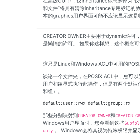
在高级GUI中，仅inheritance标志翻
和文件”将具有清除inheritance专用标记
本的graphics用户界面可能不应该显示
CREATOR OWNER主要用于dynami
是懒惰的许可。 如果你这样想，这个概念
这只是Linux和Windows ACL中可用的PO
谈论一个文件夹，在POSIX ACL中，您可
用户和组显式执行此操作，但是有两个默认值
和组）。
default:user::rwx default:group::rx
那些分别映射到
和
CREATOR OWNER
CREATOR G
Windows用户界面时，您会看到这些
Subfol
。 Windows会将其视为特殊权限并显
only