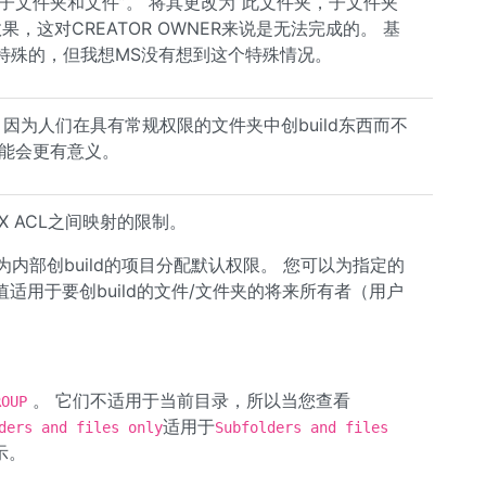
译为“仅子文件夹和文件”。 将其更改为“此文件夹，子文件夹
的效果，这对CREATOR OWNER来说是无法完成的。 基
这是特殊的，但我想MS没有想到这个特殊情况。
c许可，因为人们在具有常规权限的文件夹中创build东西而不
可能会更有意义。
SIX ACL之间映射的限制。
以为内部创build的项目分配默认权限。 您可以为指定的
适用于要创build的文件/文件夹的将来所有者（用户
。 它们不适用于当前目录，所以当您查看
ROUP
适用于
ders and files only
Subfolders and files
示。