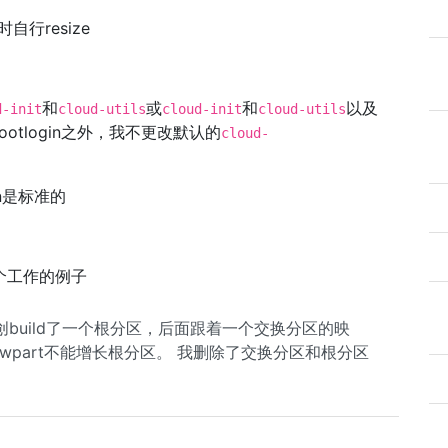
行resize
和
或
和
以及
d-init
cloud-utils
cloud-init
cloud-utils
ootlogin之外，我不更改默认的
cloud-
ion是标准的
一个工作的例子
r创build了一个根分区，后面跟着一个交换分区的映
-growpart不能增长根分区。 我删除了交换分区和根分区