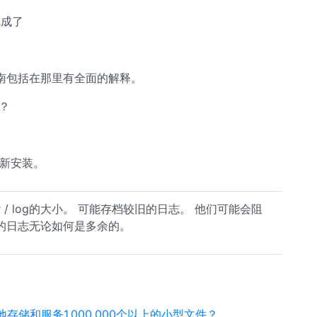
完成了
南包括在那里有全面的解释。
？
重新安装。
r / log的大小。 可能存档较旧的日志。 他们可能会阻
的日志无论如何是多余的。
有效地存储和服务1,000,000个以上的小型文件？