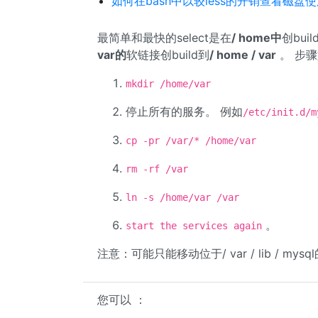
如何在bash中以较less的开销查看磁盘
最简单和最快的select是在
/ home中
创bui
var的
软链接创build到
/ home / var
。 步
mkdir /home/var
停止所有的服务。 例如
/etc/init.d/m
cp -pr /var/* /home/var
rm -rf /var
ln -s /home/var /var
。
start the services again
注意：可能只能移动位于/ var / lib / mysql的
您可以 ：