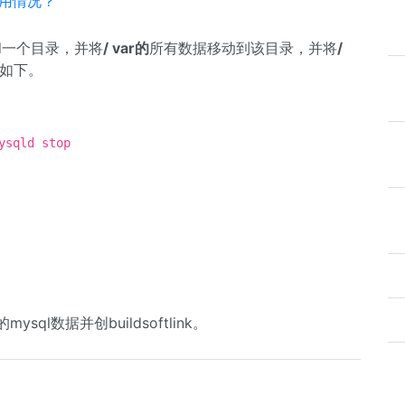
使用情况？
ld一个目录，并将
/ var的
所有数据移动到该目录，并将
/
骤如下。
ysqld stop
mysql数据并创buildsoftlink。