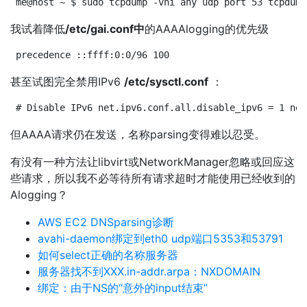
me@host ~ $ sudo tcpdump -vni any udp port 53 tcpdump
我试着降低
/etc/gai.conf中
的AAAAlogging的优先级
precedence ::ffff:0:0/96 100
甚至试图完全禁用IPv6
/etc/sysctl.conf
：
# Disable IPv6 net.ipv6.conf.all.disable_ipv6 = 1 net
但AAAA请求仍在发送，名称parsing变得难以忍受。
有没有一种方法让libvirt或NetworkManager忽略或回应这
些请求，所以我不必等待所有请求超时才能使用已经收到的
Alogging？
AWS EC2 DNSparsing诊断
avahi-daemon绑定到eth0 udp端口5353和53791
如何select正确的名称服务器
服务器找不到XXX.in-addr.arpa：NXDOMAIN
绑定：由于NS的“意外的input结束”