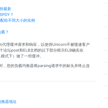
保持最新
SPDY？
分配给不同大小的实例
衡负载？
反向代理缓冲请求和响应，以使得Unicorn不被慢速客户
论坛post和ELB文档的以下部分暗示ELB确实在
 SSL模式下）做了一些缓冲。
时，您的负载均衡器将parsing请求中的标头并终止连
。
B负载均衡器地址