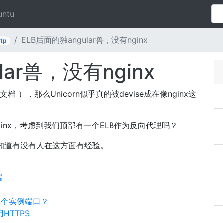
untu
ELB后面的独angular兽，没有nginx
ttp
lar兽，没有nginx
 ），那么Unicorn似乎真的被devise成在像nginx这
ginx，考虑到我们顶部有一个ELB作为反向代理吗？
是想知道有没有人在这方面有经验。
端
多个实例端口？
使用HTTPS