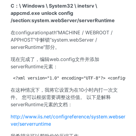
C：\ Windows \ System32 \ inetsrv \
appcmd.exe unlock config
/section:system.webServer/serverRuntime
在configurationpath“MACHINE / WEBROOT /
APPHOST”中解锁“system.webServer /
serverRuntime”部分。
现在完成了，编辑web.config文件并添加
serverRuntime元素：
<?xml version="1.0" encoding="UTF-8"?> <configurat
在这种情况下，我将它设置为在10小时内打一次文
件。 您可以根据需要调整这些值。 以下是解释
serverRuntime元素的文档：
http://www.iis.net/configreference/system.webser
ver/serverruntime