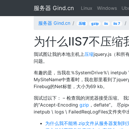
服务器 Gind.cn
Linux
Windows
Ub
服务器 Gind.cn
压缩
gzip
iis
iis 7
为什么IIS7不压
我试图让我的本地主机上
压缩
jquery.js
问题。
有趣的是，当我在％SystemDrive％\ inetpub \ tem
MySiteName中查看时，我在那里看到了jque
Firebug的Net标签，大小为69 kb。
我试过以下： – 检查我的浏览器接受压缩。 我发
的“Accept-Encoding
gzip
，deflate”。 尽
inetpub \ logs \ FailedReqLogFiles文件
为什么我不能将.zip文件从服务器复制