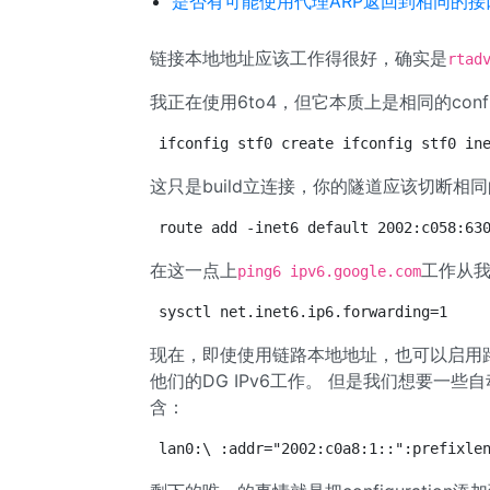
是否有可能使用代理ARP返回到相同的接
链接本地地址应该工作得很好，确实是
rtad
我正在使用6to4，但它本质上是相同的confi
ifconfig stf0 create ifconfig stf0 in
这只是build立连接，你的隧道应该切断相
route add -inet6 default 2002:c058:63
在这一点上
工作从
ping6 ipv6.google.com
sysctl net.inet6.ip6.forwarding=1
现在，即使使用链路本地地址，也可以启用路由，
他们的DG IPv6工作。 但是我们想要一些自动c
含：
lan0:\ :addr="2002:c0a8:1::":prefixle