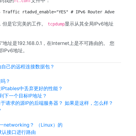
加到我的
文件中：
rc.conf
6 Traffic rtadvd_enable="YES" # IPv6 Router Advertisemen
认路由，但是它完美的工作。
显示从其全局IPv6地址
tcpdump
是192.168.0.1，在Internet上是不可路由的。 您
IPv6地址。
由自己的远程连接数据包？
议吗？
IPtables中丢弃更好的性能？
到下一个目标IP地址？
select基于请求的源IP的后端服务器？ 如果是这样，怎么样？
？
一networking？ （Linux）的
的非默认接口进行路由