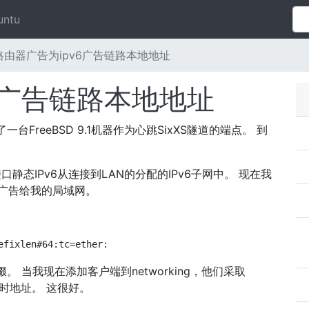
untu
路由器广告为ipv6广告链路本地地址
6广告链路本地地址
ion了一台FreeBSD 9.1机器作为心跳SixXS隧道的端点。 到
静态IPv6从连接到LAN的分配的IPv6子网中。 现在我
g前缀广告给我的局域网。
efixlen#64:tc=ether:
g前缀。 当我现在添加客户端到networking，他们采取
和临时地址。 这很好。