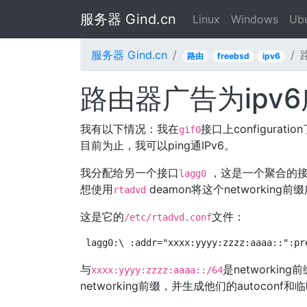
服务器 Gind.cn
Linux
Windows
Ub
服务器 Gind.cn
路由
freebsd
ipv6
路由器广告为ipv
我有以下情况：我在
接口上configurat
gif0
目前为止，我可以ping通IPv6。
我分配给另一个接口
，这是一个聚合的接口
lagg0
想使用
deamon将这个networkin
rtadvd
这是它的
文件：
/etc/rtadvd.conf
lagg0:\ :addr="xxxx:yyyy:zzzz:aaaa::":pr
与
是networkin
xxxx:yyyy:zzzz:aaaa::/64
networking前缀，并生成他们的autoconf