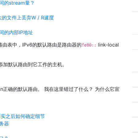
stream量？
较大的文件上丢弃W / R速度
同的内部IP地址
路由表中，IPv6的默认路由是路由器的
link-local
fe80::
添加默认路由到它工作的主机。
tion正确的默认路由。 我在这里错过了什么？ 为什么它宣
及事实之后如何确定细节
服务器