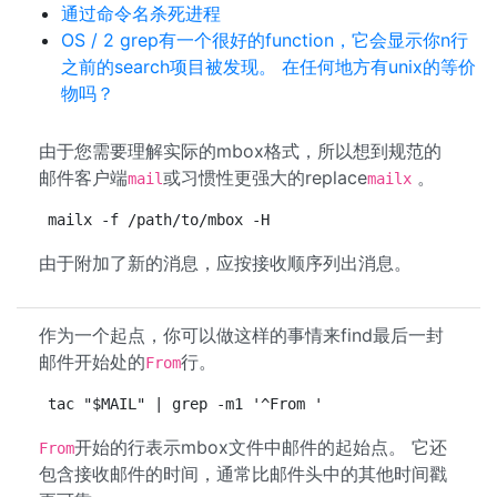
通过命令名杀死进程
OS / 2 grep有一个很好的function，它会显示你n行
之前的search项目被发现。 在任何地方有unix的等价
物吗？
由于您需要理解实际的mbox格式，所以想到规范的
邮件客户端
或习惯性更强大的replace
。
mail
mailx
mailx -f /path/to/mbox -H
由于附加了新的消息，应按接收顺序列出消息。
作为一个起点，你可以做这样的事情来find最后一封
邮件开始处的
行。
From
tac "$MAIL" | grep -m1 '^From '
开始的行表示mbox文件中邮件的起始点。 它还
From
包含接收邮件的时间，通常比邮件头中的其他时间戳