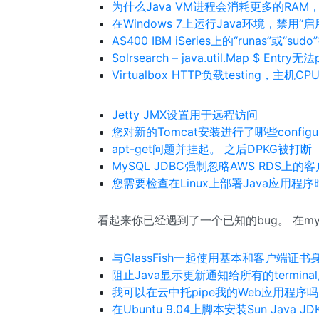
为什么Java VM进程会消耗更多的RAM
在Windows 7上运行Java环境，禁用“启
AS400 IBM iSeries上的“runas”或“sud
Solrsearch – java.util.Map $ Entry无法
Virtualbox HTTP负载testing，主机
Jetty JMX设置用于远程访问
您对新的Tomcat安装进行了哪些configur
apt-get问题并挂起。 之后DPKG被打断
MySQL JDBC强制忽略AWS RDS上的
您需要检查在Linux上部署Java应用程
看起来你已经遇到了一个已知的bug。 在my
与GlassFish一起使用基本和客户端证书身份v
阻止Java显示更新通知给所有的termin
我可以在云中托pipe我的Web应用程序
在Ubuntu 9.04上脚本安装Sun Java JD