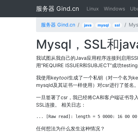
服务器 Gind.cn
Linux
Windows
Ub
服务器 Gind.cn
My
java
mysql
ssl
Mysql，SSL和j
我试图从我自己的Java应用程序连接到启用SSL
用“REQUIRE ISSUER和SUBJECT”成功tes
我使用
keytool
生成了一个私钥（对一个名为keyst
mysqld及其证书一样使用）对csr进行了签名
一旦签署了csr，我已经将CA和客户端证书导入到ke
SSL连接。 相关日志：
... [Raw read]: length = 5 0000: 16 00 00
任何想法为什么发生这种情况？