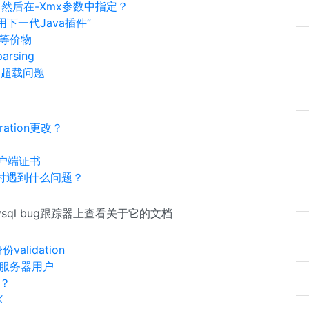
，然后在-Xmx参数中指定？
用下一代Java插件”
o”等价物
parsing
CPU超载问题
ation更改？
客户端证书
序时遇到什么问题？
sql bug跟踪器上查看关于它的文档
alidation
al服务器用户
吗？
K