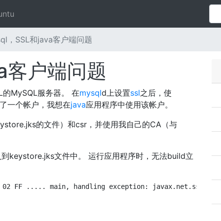
untu
sql，SSL和java客户端问题
ava客户端问题
的MySQL服务器。 在
mysql
d上设置
ssl
之后，使
ting了一个帐户，我想在
java
应用程序中使用该帐户。
ore.jks的文件）​​和csr，并使用我自己的CA（与
。
ystore.jks文件中。 运行应用程序时，无法build立
 02 FF ..... main, handling exception: javax.net.ssl.SSL