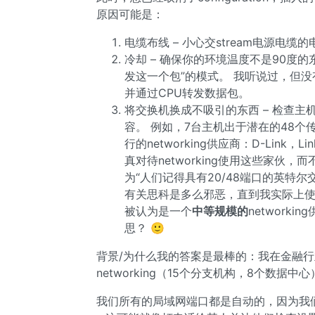
原因可能是：
电缆布线 – 小心交stream电源电
冷却 – 确保你的环境温度不是90度
发这一个包”的模式。 我听说过，但没
并通过CPU转发数据包。
将交换机换成不吸引的东西 – 检查主
容。 例如，7台主机出于潜在的48个传输
行的networking供应商：D-Link
真对待networking使用这些家伙
为“人们记得具有20/48端口的英特尔交
有关思科是多么邪恶，直到我实际上使
被认为是一个
中等规模的
network
思？ 🙂
背景/为什么我的答案是最棒的：我在金融行业担
networking（15个分支机构，8个数据中
我们所有的局域网端口都是自动的，因为我