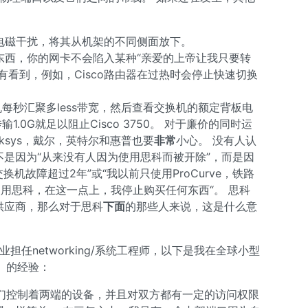
缆的电磁干扰，将其从机架的不同侧面放下。
的东西，你的网卡不会陷入某种“亲爱的上帝让我只要转
有看到，例如，Cisco路由器在过热时会停止快速切换
机每秒汇聚多less带宽，然后查看交换机的额定背板电
1.0G就足以阻止Cisco 3750。 对于廉价的同时运
，Linksys，戴尔，英特尔和惠普也要
非常
小心。 没有人认
，而不是因为“从来没有人因为使用思科而被开除”，而是因
换机故障超过2年”或“我以前只使用ProCurve，铁路
用思科，在这一点上，我停止购买任何东西“。 思科
ing供应商，那么对于思科
下面
的那些人来说，这是什么意
任networking/系统工程师，以下是我在全球小型
心）的经验：
们控制着两端的设备，并且对双方都有一定的访问权限