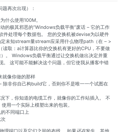
问题再次出现）：
为什么使用100M。
的极其邪恶的“Windows负载平衡”废话 – 它的工作
它软件处理每个数据包。 您的交换机被devise为以硬件
stream量stream应采用什么物理path（在 – >
完成它（读取：a计算器比你的交换机有更好的CPU，不要做
）。 Windows负载平衡通过让交换机做出决定并重
来实现。 这可能不能解决这个问题，但它使我从播客中错
 听起来就像你做的那样
 – 除非你自己构build它，否则你不是唯一一个试图在
理想情况下，你知道的电缆工作，就像你的工作站插入。 不
话，使用一个实际上模塑出来的包装。
机的不同端口上
批次
插入的物理端口以及它们之间的布线。 如果
还在
发生，其他