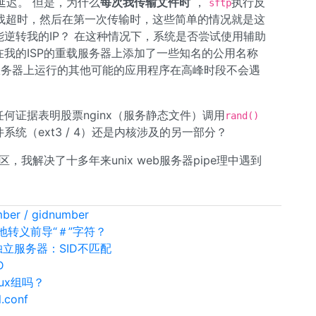
延迟。 但是，为什么
每次我传输文件时
，
执行反
sftp
查找超时，然后在第一次传输时，这些简单的情况就是这
逆转我的IP？ 在这种情况下，系统是否尝试使用辅助
在我的ISP的重载服务器上添加了一些知名的公用名称
服务器上运行的其他可能的应用程序在高峰时段不会遇
何证据表明股票nginx（服务静态文件）调用
rand()
统（ext3 / 4）还是内核涉及的另一部分？
我解决了十多年来unix web服务器pipe理中遇到
/ gidnumber
如何正确地转义前导“＃”字符？
ba独立服务器：SID不匹配
D
ux组吗？
.conf