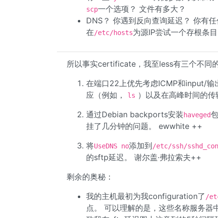
一个选项？ 文件有多大？
scp
DNS？ 你遇到反向查询延迟？ 你有
在
为源IP尝试一个存根条
/etc/hosts
所以事实certificate，我至less有
在端口22上优先考虑ICMP和input/
应（例如，
）以及在高峰时间的传
ls
通过Debian backports安装
包
haveged
挂了几分钟的问题。 ewwhite ++
将
添加到
UseDNS no
/etc/ssh/sshd_co
的sftp延迟。 谢尔盖·弗拉索夫++
剩余的奥秘：
我的主机最初为我configuration了
/et
点。 可以理解的是，这些名称服务器