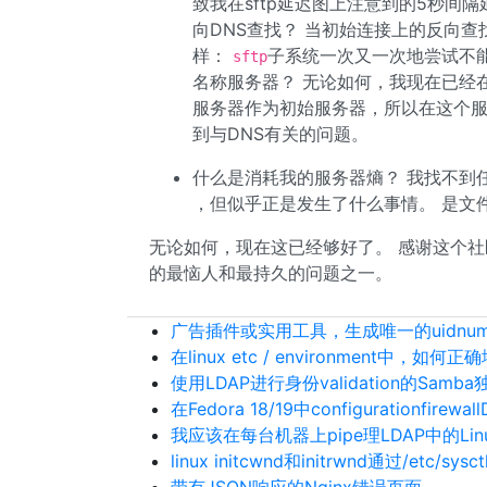
致我在sftp延迟图上注意到的5秒间隔
向DNS查找？ 当初始连接上的反向
样：
子系统一次又一次地尝试不能
sftp
名称服务器？ 无论如何，我现在已经
服务器作为初始服务器，所以在这个
到与DNS有关的问题。
什么是消耗我的服务器熵？ 我找不到任
，但似乎正是发生了什么事情。 是文件系
无论如何，现在这已经够好了。 感谢这个社区，
的最恼人和最持久的问题之一。
广告插件或实用工具，生成唯一的uidnumber 
在linux etc / environment中，
使用LDAP进行身份validation的Sam
在Fedora 18/19中configurationfirewall
我应该在每台机器上pipe理LDAP中的Lin
linux initcwnd和initrwnd通过/etc/sysctl