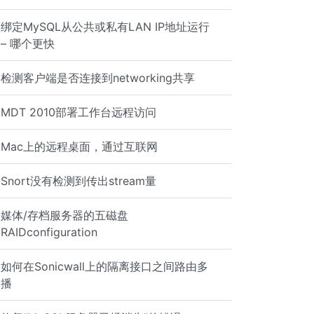
1: prio 1 u32 match ip dport 22 0xffff flowid 1:1 /sbin/
绑定MySQL从公共或私有LAN IP地址运行
– 哪个更快
检测客户端是否连接到networking共享
MDT 2010部署工作台远程访问
Mac上的远程桌面，通过互联网
acklog 0b 0p requeues 0 class prio 1:2 parent 1: Sent 29
Snort没有检测到传出stream量
媒体/存档服务器的五磁盘
RAIDconfiguration
如何在Sonicwall上的隔离接口之间路由多
播