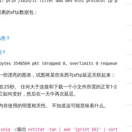
1: prio /sbin/tc filter add dev eth1 protocol ip parent 
累的sftp数据包：
全隐患？
别？
bytes 3548504 pkt (dropped 0, overlimits 0 requeues 0) b
一些漂亮的图表，试图将某些东西与sftp延迟关联起来：
在25秒。 任何大于连接和下载一个小文件所需的正常1-2
它如何变好，然后在一天中再次延迟。
tcp内存使用的明显相关性。 不知道这可能意味着什么。
输出
 uniq -c
netstat -tan | awk '{print $6}' | sort