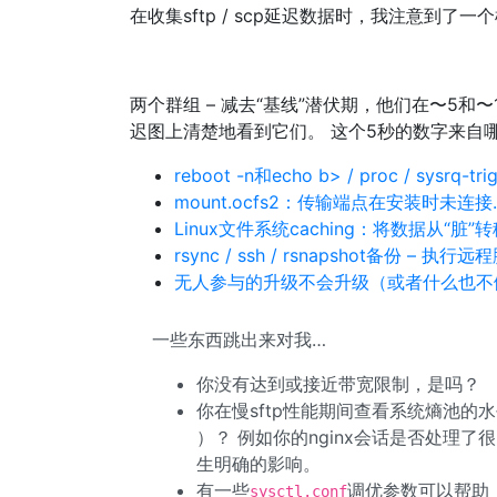
在收集sftp / scp延迟数据时，我注意到
两个群组 – 减去“基线”潜伏期，他们在〜5和〜
迟图上清楚地看到它们。 这个5秒的数字来自
reboot -n和echo b> / proc / sysrq
mount.ocfs2：传输端点在安装时未连接
Linux文件系统caching：将数据从“脏”
rsync / ssh / rsnapshot备份 – 执行远
无人参与的升级不会升级（或者什么也不
一些东西跳出来对我…
你没有达到或接近带宽限制，是吗？
你在慢sftp性能期间查看系统熵池的
）？ 例如你的nginx会话是否处理了很多
生明确的影响。
有一些
调优参数可以帮助（
sysctl.conf