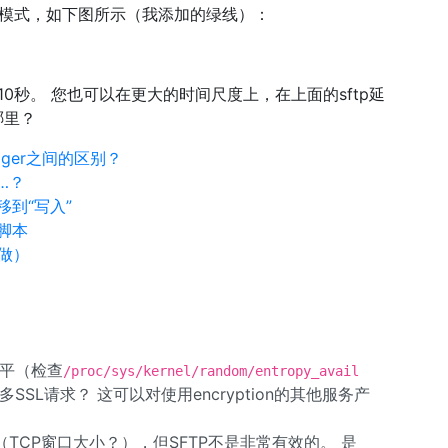
了一个模式，如下图所示（我添加的绿线）：
10秒。 您也可以在更大的时间尺度上，在上面的sftp延
哪里？
-trigger之间的区别？
…？
转移到“写入”
程脚本
做）
水平（检查
/proc/sys/kernel/random/entropy_avail
SSL请求？ 这可以对使用encryption的其他服务产
TCP窗口大小？），但SFTP不是非常有效的。 是