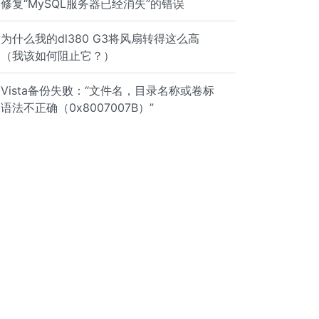
修复“MySQL服务器已经消失”的错误
为什么我的dl380 G3将风扇转得这么高
（我该如何阻止它？）
Vista备份失败：“文件名，目录名称或卷标
语法不正确（0x8007007B）”