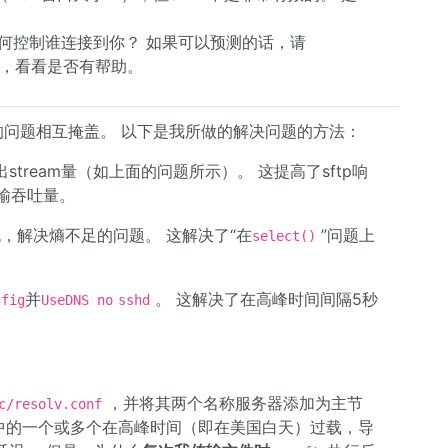
任何控制谁连接到你？ 如果可以预测的话，请
目，看看是否有帮助。
三个不同的问题相互掩盖。 以下是我所做的解决问题的方法：
输出stream量（如上面的问题所示）。 这提高了sftp响
输吞吐量。
，解决熵不足的问题。 这解决了“在
”问题上
select()
并
。 这解决了在高峰时间间隔5秒
nfig
UseDNS no
sshd
，并将其两个名称服务器添加为主节
c/resolv.conf
中的一个或多个在高峰时间（即在美国白天）过载，导