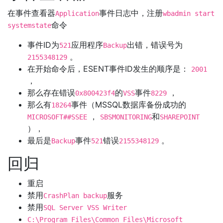
在事件查看器
事件日志中，注册
Application
wbadmin start
命令
systemstate
事件ID为
应用程序
出错，错误号为
521
Backup
。
2155348129
在开始命令后，ESENT事件ID发生的顺序是：
2001
，
那么存在错误
的
事件
，
0x800423f4
VSS
8229
那么有
事件（MSSQL数据库备份成功的
18264
，
和
MICROSOFT##SSEE
SBSMONITORING
SHAREPOINT
），
最后是
事件
错误
。
Backup
521
2155348129
回归
重启
禁用
服务
CrashPlan backup
禁用
SQL Server VSS Writer
C:\Program Files\Common Files\Microsoft