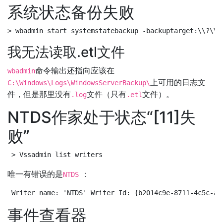
系统状态备份失败
> wbadmin start systemstatebackup -backuptarget:\\?\Vo
我无法读取.etl文件
命令输出还指向应该在
wbadmin
上可用的日志文
C:\Windows\Logs\WindowsServerBackup\
件，但是那里没有
文件（只有
文件）。
.log
.etl
NTDS作家处于状态“[11]失
败”
> Vssadmin list writers
唯一有错误的是
：
NTDS
Writer name: 'NTDS' Writer Id: {b2014c9e-8711-4c5c-a5
事件查看器