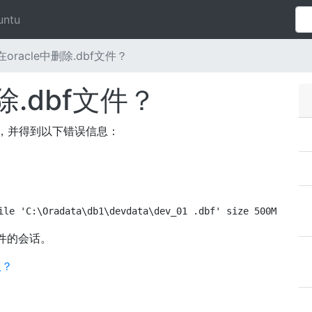
untu
oracle中删除.dbf文件？
除.dbf文件？
空间，并得到以下错误信息：
ile 'C:\Oradata\db1\devdata\dev_01 .dbf' size 500M
件的会话。
议？