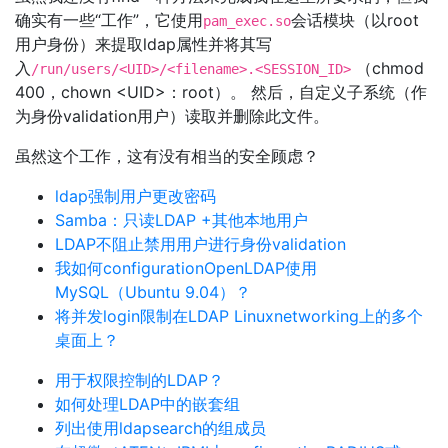
确实有一些“工作”，它使用
会话模块（以root
pam_exec.so
用户身份）来提取ldap属性并将其写
入
（chmod
/run/users/<UID>/<filename>.<SESSION_ID>
400，chown <UID>：root）。 然后，自定义子系统（作
为身份validation用户）读取并删除此文件。
虽然这个工作，这有没有相当的安全顾虑？
ldap强制用户更改密码
Samba：只读LDAP +其他本地用户
LDAP不阻止禁用用户进行身份validation
我如何configurationOpenLDAP使用
MySQL（Ubuntu 9.04）？
将并发login限制在LDAP Linuxnetworking上的多个
桌面上？
用于权限控制的LDAP？
如何处理LDAP中的嵌套组
列出使用ldapsearch的组成员