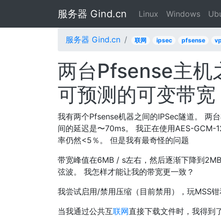
服务器 Gind.cn
Linux
Windows
Ub
服务器 Gind.cn
联网
ipsec
pfsense
v
两台Pfsense主
可预测的可变带宽
我有两个Pfsense机器之间的IPSec隧道。 
间的延迟是〜70ms。 我正在使用AES-GCM-
率仍然<5％。 但是我有最奇怪的问题
带宽峰值在6MB / s左右，然后逐渐下降到2MB
弦波。 我怎样才能让我的带宽更一致？
我尝试启用/禁用压缩（目前禁用），玩MSS钳和
当我通过公共互
联网
直接下载文件时，我得到了11