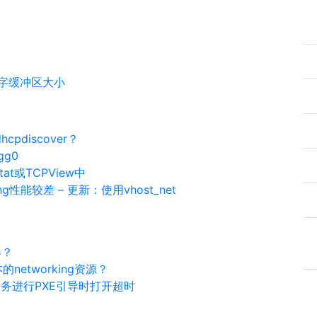
套接字缓冲区大小
cpdiscover？
gg0
t或TCPView中
ng性能较差 – 更新：使用vhost_net
器？
本的networking资源？
部署服务进行PXE引导时打开超时