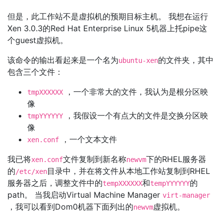
但是，此工作站不是虚拟机的预期目标主机。 我想在运行
Xen 3.0.3的Red Hat Enterprise Linux 5机器上托pipe这
个guest虚拟机。
该命令的输出看起来是一个名为
的文件夹，其中
ubuntu-xen
包含三个文件：
，一个非常大的文件，我认为是根分区映
tmpXXXXXX
像
，我假设一个有点大的文件是交换分区映
tmpYYYYYY
像
，一个文本文件
xen.conf
我已将
文件复制到新名称
下的RHEL服务器
xen.conf
newvm
的
目录中，并在将文件从本地工作站复制到RHEL
/etc/xen
服务器之后，调整文件中的
和
的
tempXXXXXX
tempYYYYYY
path。 当我启动Virtual Machine Manager
virt-manager
，我可以看到Dom0机器下面列出的
虚拟机。
newvm