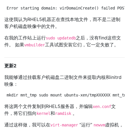
Error starting domain: virDomainCreate() failed POST 
这使我认为RHEL5机器正在查找本地文件，而不是二进制
客户机磁盘映像中的文件。
在我的工作站上运行
之后，没有find这些文
sudo updatedb
件。 如果
工具试图安装它们，它一定失败了。
vmbuilder
更新2
我能够通过挂载客户机磁盘二进制文件来提取内核和initrd
映像：
mkdir mnt_tmp sudo mount ubuntu-xen/tmpXXXXXX mnt_tmp
将这两个文件复制到RHEL5服务器，并编辑
文
xen.conf
件，将它们指向
和
。
kernel
ramdisk
通过这样做，我可以在
“运行”
虚拟机，
virt-manager
newvm