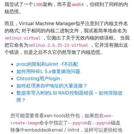
我尝试了一个
架构，而不是
，但得到了同样的内
i386
amd64
核恐慌。
而且，Virtual Machine Manager似乎注意到了内核文件名
的格式; 对于相同的内核二进制文件，我试着简单地命名为
，它抛出了关于无效内核的错误框。 当我
vmlinuz-virtual
把它命名为
，它并没有抛出这
vmlinuz-2.6.35-23-virtual
个错误，但是之后不久它仍然导致了内核恐慌。
proc的限制和ulimit -f不匹配
如何用RHEL 5.x修复熵池问题
Chrooting用户login
如何处理来自IP地址的大量连接？
数据库导入时的LSI RAID控制器错误 – 如何排除故
障？
您可能需要查看xen-tools软件包，如果您在
xen-
命令中指定了
在
磁盘
create-image
--pygrub
--pygrub
映像中embeddedkernel / initrd，这样可以更轻松地