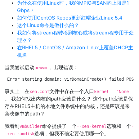
为什么在使用Linux时，我的MPIO与SAN的上限是1
Gbps？
如何使用CentOS Repos更新红帽企业Linux 5.4
这个Linux命令是做什么的？
我如何将stream程转移到核心或将stream程专用于处
理器？
在RHEL5 / CentOS / Amazon Linux上覆盖DHCP主
机名
当我尝试启动
，出现错误：
newvm
Error starting domain: virDomainCreate() failed POST 
事实上，在
文件中存在一个入口
xen.conf
kernel = 'None'
。 我如何找出内核的path应该是什么？ 这个path应该是保
存在RHEL5主机的本地文件系统中的内核，还是应该是来
宾映像中的path？
我看到
命令提供了一个
选项和一个
vmbuilder
--xen-kernel
-
选项，但我不确定要使用哪一个。
-xen-ramdisk