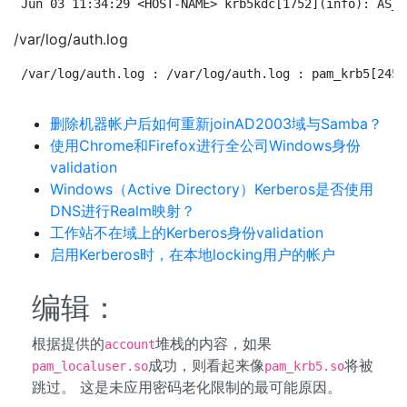
Jun 03 11:34:29 <HOST-NAME> krb5kdc[1752](info): AS_R
/var/log/auth.log
/var/log/auth.log : /var/log/auth.log : pam_krb5[2451
删除机器帐户后如何重新joinAD2003域与Samba？
使用Chrome和Firefox进行全公司Windows身份
validation
Windows（Active Directory）Kerberos是否使用
DNS进行Realm映射？
工作站不在域上的Kerberos身份validation
启用Kerberos时，在本地locking用户的帐户
编辑：
根据提供的
堆栈的内容，如果
account
成功，则看起来像
将被
pam_localuser.so
pam_krb5.so
跳过。 这是未应用密码老化限制的最可能原因。