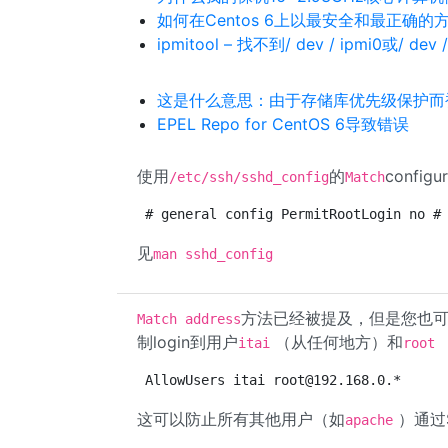
如何在Centos 6上以最安全和最正确的方式con
ipmitool – 找不到/ dev / ipmi0或/ dev /
这是什么意思：由于存储库优先级保护而
EPEL Repo for CentOS 6导致错误
使用
的
config
/etc/ssh/sshd_config
Match
# general config PermitRootLogin no #
见
man sshd_config
方法已经被提及，但是您也可以
Match address
制login到用户
（从任何地方）和
（
itai
root
AllowUsers itai 
root@192.168.0
.*
这可以防止所有其他用户（如
）通过S
apache