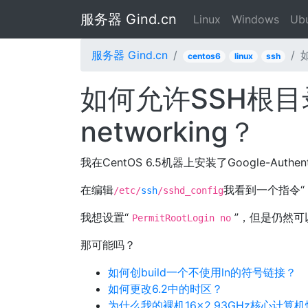
服务器 Gind.cn
Linux
Windows
Ub
服务器 Gind.cn
centos6
linux
ssh
如何允许SSH根
networking？
我在CentOS 6.5机器上安装了Google-Authen
在编辑
我看到一个指令“
/etc/
ssh
/sshd_config
我想设置“
”，但是仍然可以从
PermitRootLogin no
那可能吗？
如何创build一个不使用ln的符号链接？
如何更改6.2中的时区？
为什么我的裸机16×2.93GHz核心计算机性