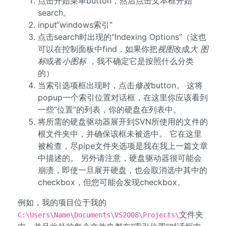
点击开始菜单button，然后点击文本框开始
search。
input“windows索引”
点击search时出现的“Indexing Options”（这也
可以在控制面板中find，如果你把
视图
改成
大
图
标
或者
小图标
，我不确定它是按照什么分类
的）
当索引选项框出现时，点击
修改
button。 这将
popup一个索引位置对话框，在这里你应该看到
一些“位置”的列表，你的硬盘在列表中。
将所需的硬盘驱动器展开到SVN所使用的文件的
根文件夹中，并确保该框未被选中。 它在这里
被检查，尽pipe文件夹选项是我在我上一篇文章
中描述的。 另外请注意，硬盘驱动器很可能会
崩溃，即使一旦展开硬盘，也会取消选中其中的
checkbox，但您可能会发现checkbox。
例如，我的项目位于我的
文件夹
C:\Users\Name\Documents\VS2008\Projects\