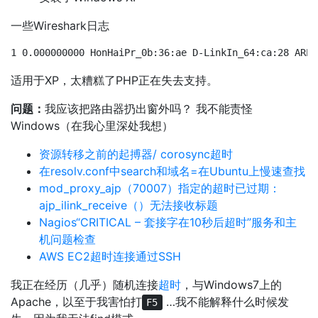
一些Wireshark日志
1 0.000000000 HonHaiPr_0b:36:ae D-LinkIn_64:ca:28 ARP 
适用于XP，太糟糕了PHP正在失去支持。
问题：
我应该把路由器扔出窗外吗？ 我不能责怪
Windows（在我心里深处我想）
资源转移之前的起搏器/ corosync超时
在resolv.conf中search和域名=在Ubuntu上慢速查找
mod_proxy_ajp（70007）指定的超时已过期：
ajp_ilink_receive（）无法接收标题
Nagios“CRITICAL – 套接字在10秒后超时”服务和主
机问题检查
AWS EC2超时连接通过SSH
我正在经历（几乎）随机连接
超时
，与Windows7上的
Apache，以至于我害怕打
…我不能解释什么时候发
F5