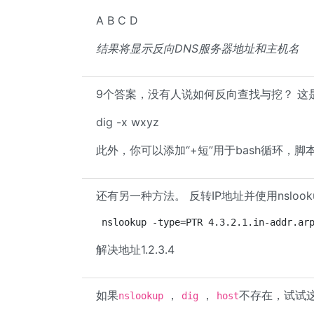
A B C D
结果将显示反向DNS服务器地址和主机名
9个答案，没有人说如何反向查找与挖？ 这
dig -x wxyz
此外，你可以添加“+短”用于bash循环，脚
还有另一种方法。 反转IP地址并使用nslook
nslookup -type=PTR 4.3.2.1.in-addr.ar
解决地址1.2.3.4
如果
，
，
不存在，试试
nslookup
dig
host