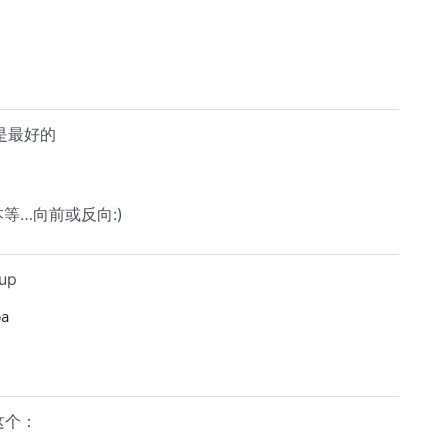
是最好的
本等…向前或反向:)
up
pa
这个：