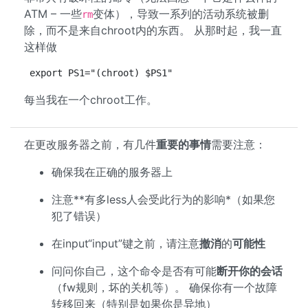
ATM – 一些
变体），导致一系列的活动系统被删
rm
除，而不是来自chroot内的东西。 从那时起，我一直
这样做
export PS1="(chroot) $PS1"
每当我在一个chroot工作。
在更改服务器之前，有几件
重要的事情
需要注意：
确保我在正确的服务器上
注意**有多less人会受此行为的影响*（如果您
犯了错误）
在input“input”键之前，请注意
撤消
的
可能性
问问你自己，这个命令是否有可能
断开你的会话
（fw规则，坏的关机等）。 确保你有一个故障
转移回来（特别是如果你是异地）