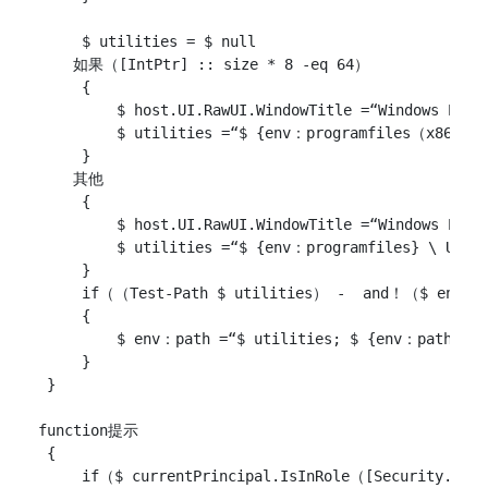
     $ utilities = $ null

    如果（[IntPtr] :: size * 8 -eq 64）

     {

         $ host.UI.RawUI.WindowTitle =“Windows Powe
         $ utilities =“$ {env：programfiles（x86）} \
     }

    其他

     {

         $ host.UI.RawUI.WindowTitle =“Windows Powe
         $ utilities =“$ {env：programfiles} \ Utili
     }

     if（（Test-Path $ utilities） -  and！（$ env：p
     {

         $ env：path =“$ utilities; $ {env：path}”

     }

 }

function提示

 {

     if（$ currentPrincipal.IsInRole（[Security.Prin