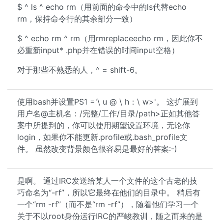
$ ^ ls ^ echo rm（用前面的命令中的ls代替echo
rm，保持命令行的其余部分一致）
$ ^ echo rm ^ rm（用rmreplaceecho rm，因此你不
必重新input* .php并在错误的时间input空格）
对于那些不熟悉的人，^ = shift-6。
使用bash并设置PS1 ='\ u @ \ h：\ w>'。 这扩展到
用户名@主机名：/完整/工作/目录/path>正如其他答
案中所提到的，你可以使用期望设置环境，无论你
login，如果你不能更新.profile或.bash_profile文
件。 虽然改变背景颜色很容易是最好的答案:-)
是啊。 通过IRC发送给某人一个文件的这个古老的技
巧命名为“-rf”，所以它最终在他们的目录中。 稍后有
一个“rm -rf”（而不是“rm -rf”），随着他们学习一个
关于不以root身份运行IRC的严峻教训，随之而来的是