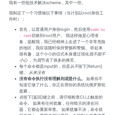
我有一些低技术解决scheme，其中一些。
我制定了一个习惯做以下事情（当计划以root身份工
作时）：
首先，以普通用户身份login，然后使用
sudo su
切换到root用户。 我这样做是心理准
- root
备，提醒我，我已经精神上走进了一个非常危险
的地区，我应该随时保持警惕和警惕。 听起来
很有趣，这个小小的仪式本身通过强化
我不能不
小心
，为
我
节省了很多的痛苦。
每个命令都是input的，但是
从不
按下[Return]
键。
从来没有
没有命令执行没有理解
到底
是什么。
如果你不
知道它做了什么，你正在用你的系统玩俄罗斯轮
盘赌 。
在
按下[返回]键之前，请仔细检查CLI上触发的
命令。 如果有任何犹豫，任何暗示的潜在问
题，它都会重新审查。 如果犹豫不决，命令就