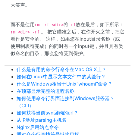
大笑声。
而不是使用
将
放在最后，如下所示：
rm -rf <dir>
-rf
。 把它瞄准之后，在你开火之前，把它
rm <dir> -rf
看作是安全的。 这样，如果您在input目录名称（或
使用制表符完成）的同时有一个input键，并且具有类
似命名的目录，那么您将受到保护。
什么是有用的命令行命令在Mac OS X上？
如何在Linux中显示文本文件中的某些行？
什么是Windows相当于Unix“whoami”命令？
在顶部显示完整的进程名称
如何使用命令行界面连接到Windows服务器？
（CLI）
如何获得当前svn回购的url？
从IP地址parsing主机名
Nginx启用站点命令
通过命令行查找符号链接目标