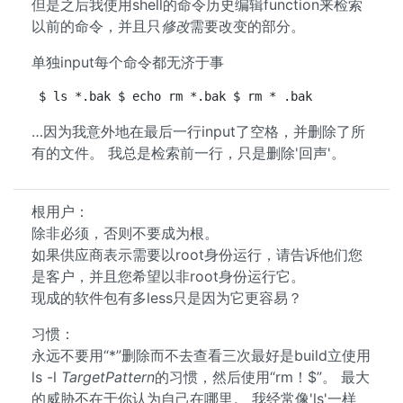
但是之后我使用shell的命令历史编辑function来检索
以前的命令，并且只
修改
需要改变的部分。
单独input每个命令都无济于事
$ ls *.bak $ echo rm *.bak $ rm * .bak
…因为我意外地在最后一行input了空格，并删除了所
有的文件。 我总是检索前一行，只是删除'回声'。
根用户：
除非必须，否则不要成为根。
如果供应商表示需要以root身份运行，请告诉他们您
是客户，并且您希望以非root身份运行它。
现成的软件包有多less只是因为它更容易？
习惯：
永远不要用“*”删除而不去查看三次最好是build立使用
ls -l
TargetPattern
的习惯，然后使用“rm！$”。 最大
的威胁不在于你认为自己在哪里。 我经常像'ls'一样