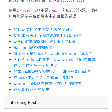
你应该引导
anmd不是
和
。
stderr
stdout
stderr
使用
不是
，它应该没问题。 另外，
1> /dev/null
2>&1
您可能需要在备份脚本中正确报告错误。
如何从文件名中删除无效的字符？
使用带有PuTTY和屏幕的Ctrl +箭头键
从A到B到C的SSH，使用B上的私钥
Bashfind命令详细输出
做了一个猫/ dev / urandom – terminal坏了
为什么redirect“脚本”到/ dev / null /允许“屏幕”工
作，而作为另一个用户？
如果shell以交互模式运行，如何检查bash？
在Linux中合​​并2目录树而不复制？
从terminal会话中恢复正在运行的脚本
避免保持命令的历史
Intereting Posts