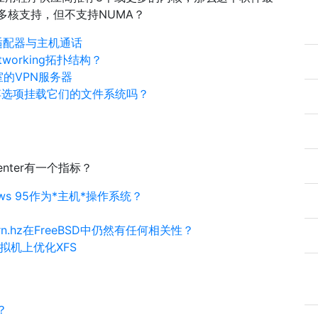
多核支持，但不支持NUMA？
回适配器与主机通话
working拓扑结构？
公室的VPN服务器
使用丢弃选项挂载它们的文件系统吗？
nter有一个指标？
ows 95作为*主机*操作系统？
rn.hz在FreeBSD中仍然有任何相关性？
t虚拟机上优化XFS
？