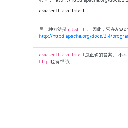
检查： http : //httpd.apache.org/docs/2.
apachectl configtest
另一种方法是
。 因此，它在Apac
httpd -t
http://httpd.apache.org/docs/2.4/progra
是正确的答案。 不幸的
apachectl configtest
也有帮助。
httpd