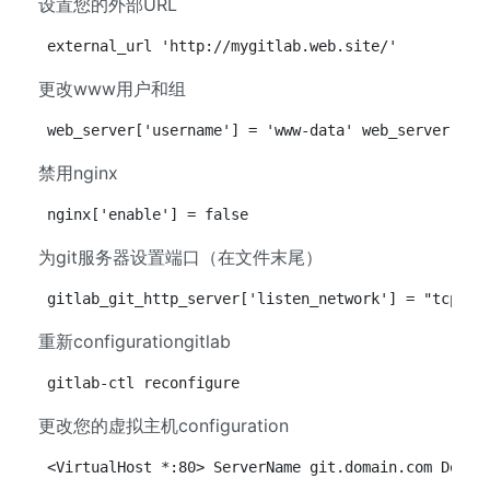
设置您的外部URL
external_url 'http://mygitlab.web.site/'
更改www用户和组
web_server['username'] = 'www-data' web_server['gr
禁用nginx
nginx['enable'] = false
为git服务器设置端口（在文件末尾）
gitlab_git_http_server['listen_network'] = "tcp" g
重新configurationgitlab
gitlab-ctl reconfigure
更改您的虚拟主机configuration
<VirtualHost *:80> ServerName git.domain.com Docum