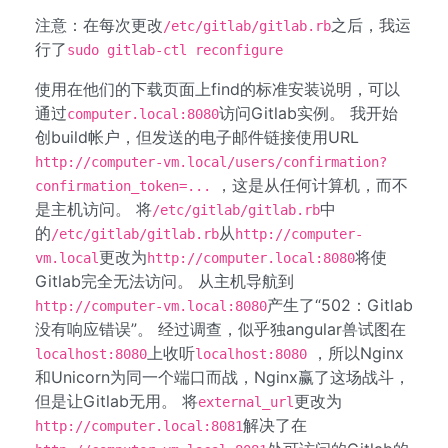
注意：在每次更改
之后，我运
/etc/gitlab/gitlab.rb
行了
sudo gitlab-ctl reconfigure
使用在他们的下载页面上find的标准安装说明，可以
通过
访问Gitlab实例。 我开始
computer.local:8080
创build帐户，但发送的电子邮件链接使用URL
http://computer-vm.local/users/confirmation?
，这是从任何计算机，而不
confirmation_token=...
是主机访问。 将
中
/etc/gitlab/gitlab.rb
的
从
/etc/gitlab/gitlab.rb
http://computer-
更改为
将使
vm.local
http://computer.local:8080
Gitlab完全无法访问。 从主机导航到
产生了“502：Gitlab
http://computer-vm.local:8080
没有响应错误”。 经过调查，似乎独angular兽试图在
上收听
，所以Nginx
localhost:8080
localhost:8080
和Unicorn为同一个端口而战，Nginx赢了这场战斗，
但是让Gitlab无用。 将
更改为
external_url
解决了在
http://computer.local:8081