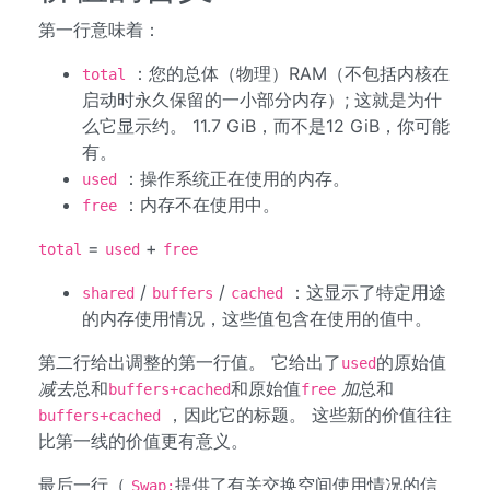
第一行意味着：
：您的总体（物理）RAM（不包括内核在
total
启动时永久保留的一小部分内存）; 这就是为什
么它显示约。 11.7 GiB，而不是12 GiB，你可能
有。
：操作系统正在使用的内存。
used
：内存不在使用中。
free
=
+
total
used
free
/
/
：这显示了特定用途
shared
buffers
cached
的内存使用情况，这些值包含在使用的值中。
第二行给出调整的第一行值。 它给出了
的原始值
used
减去
总和
和原始值
加
总和
buffers+cached
free
，因此它的标题。 这些新的价值往往
buffers+cached
比第一线的价值更有意义。
最后一行（
提供了有关交换空间使用情况的信
Swap: