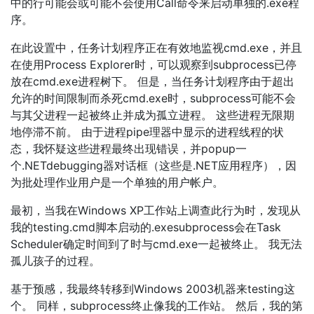
中的行可能会或可能不会使用Call命令来启动单独的.exe程
序。
在此设置中，任务计划程序正在有效地监视cmd.exe，并且
在使用Process Explorer时，可以观察到subprocess已停
放在cmd.exe进程树下。 但是，当任务计划程序由于超出
允许的时间限制而杀死cmd.exe时，subprocess可能不会
与其父进程一起被终止并成为孤立进程。 这些进程无限期
地停滞不前。 由于进程pipe理器中显示的进程线程的状
态，我怀疑这些进程最终出现错误，并popup一
个.NETdebugging器对话框（这些是.NET应用程序），因
为批处理作业用户是一个单独的用户帐户。
最初，当我在Windows XP工作站上调查此行为时，发现从
我的testing.cmd脚本启动的.exesubprocess会在Task
Scheduler确定时间到了时与cmd.exe一起被终止。 我无法
孤儿孩子的过程。
基于预感，我最终转移到Windows 2003机器来testing这
个。 同样，subprocess终止像我的工作站。 然后，我的第