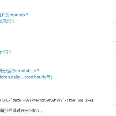
？
的crontab？
什么意思？
工作吗？
身份运行crontab -e？
daily，cron.hourly等）
$HOME/`date +\%Y\%m\%d\%H\%M\%S`-cron.log 2>&1
上面那样跳过任何
像
。
%
\%