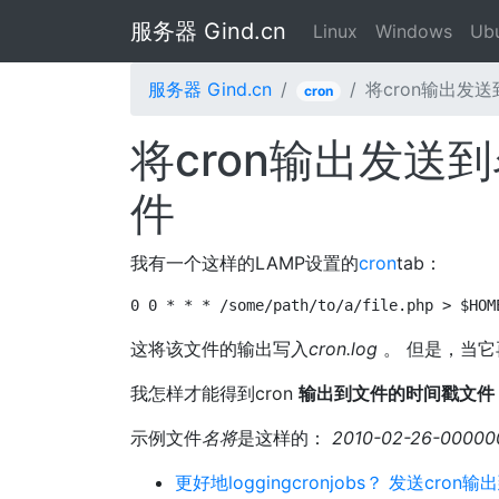
服务器 Gind.cn
Linux
Windows
Ub
服务器 Gind.cn
将cron输出发
cron
将cron输出发送
件
我有一个这样的LAMP设置的
cron
tab：
0 0 * * * /some/path/to/a/file.php > $HOM
这将该文件的输出写入
cron.log
。 但是，当
我怎样才能得到cron
输出到文件的时间戳文件
示例文件
名将
是这样的：
2010-02-26-000000
更好地loggingcronjobs？ 发送cron输出