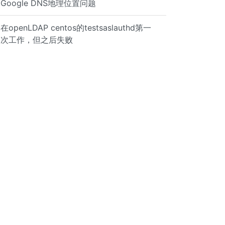
Google DNS地理位置问题
在openLDAP centos的testsaslauthd第一
次工作，但之后失败
ting for a lease dhcpcd[6205]: wlan0: offered 192.168.2.