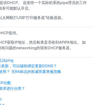
该提供DHCP。 这使得一个实际的系统pipe理员的工作
就有可能默认开启。
太网殴打USB“打印服务器”转换器箱。
HCP提供。
DHCP获取IP地址，然后检查是否收到APIPA地址。 如
问题的networking的现有DHCP服务器。
无法ping
mic更新，可以辅助绑定更新DDNS？
nDNS使用？ 无RA标志的权威答案将被忽略
HCP分配
请求进行分类？
？
？