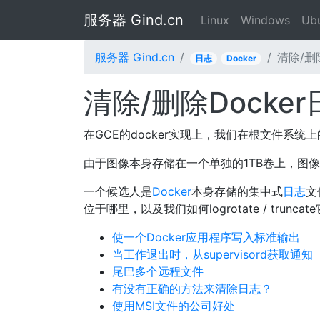
服务器 Gind.cn
Linux
Windows
Ub
服务器 Gind.cn
清除/删
日志
Docker
清除/删除Docker
在GCE的docker实现上，我们在根文件系统
由于图像本身存储在一个单独的1TB卷上，图
一个候选人是
Docker
本身存储的集中式
日志
文
位于哪里，以及我们如何logrotate / truncat
使一个Docker应用程序写入标准输出
当工作退出时，从supervisord获取通知
尾巴多个远程文件
有没有正确的方法来清除日志？
使用MSI文件的公司好处