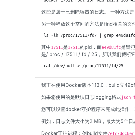
docker 17511 root 25r REG 202,1
这些是属于已删除容器的日志。 一种方法是clo
另一种释放这个空间的方法是find相关的
ls -lh /proc/17511/fd/ | grep e49d81f
其中
是
的pid，而
是冒犯l
17511
17511
e49d81fc
是/ proc / 17511 / fd / 25，所以我们截断
cat /dev/null > /proc/17511/fd/25
我正在使用Docker版本1.13.0，build立49bf
如果您使用的是默认日志logging格式
json-
您可以设置docker守护程序来完成此操作
例如，日志文件大小为2 MB，最大为5个日
Docker守护进程：创build文件
/etc/docker