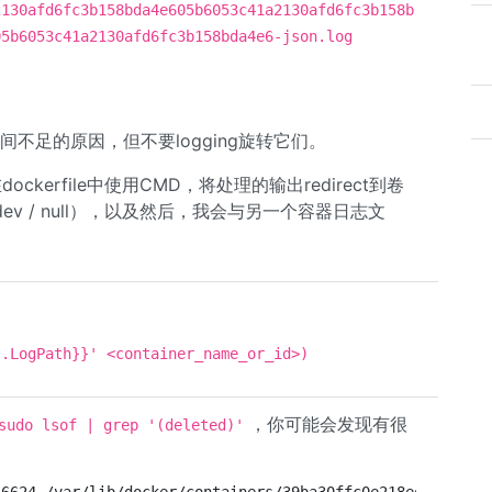
2130afd6fc3b158bda4e605b6053c41a2130afd6fc3b158b
05b6053c41a2130afd6fc3b158bda4e6-json.log
间不足的原因，但不要logging旋转它们。
ckerfile中使用CMD，将处理的输出redirect到卷
/ dev / null），以及然后，我会与另一个容器日志文
{.LogPath}}' <container_name_or_id>)
，你可能会发现有很
sudo lsof | grep '(deleted)'