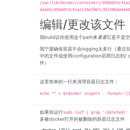
/var/lib/docker/containers/05b6053c41a
da4e6/05b6053c41a2130afd6fc3b158bda4e6
编辑/更改该文件
我build议你使用这个path来
看看
它是不是空
我宁愿确保容器不会logging太多行（通过在do
中的文件或使用configuration启用日志到
件）
这里简单的一行来清理容器日志文件：
echo "" > $(docker inspect --format='{
如果你运行
sudo lsof | grep '(deleted)'
多被docker打开的被删除的容器日志文件