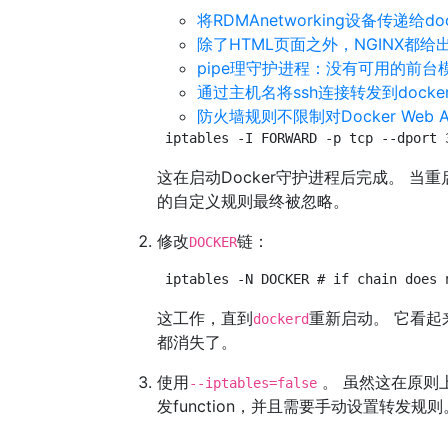
将RDMAnetworking设备传递给do
除了HTML页面之外，NGINX都给
pipe理守护进程：没有可用的前台
通过主机名将ssh连接转发到docke
防火墙规则不限制对Docker Web 
iptables -I FORWARD -p tcp --dport 
这在启动Docker守护进程后完成。 当
的自定义规则最终被忽略。
修改
链：
DOCKER
iptables -N DOCKER # if chain does 
这工作，直到
重新启动。 它看起
dockerd
都消失了。
使用
。 虽然这在原则上
--iptables=false
发function，并且需要手动设置转发规则