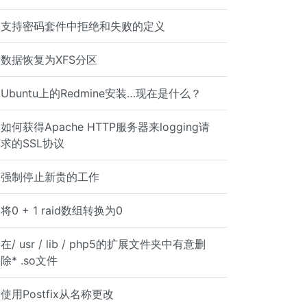
支持密码套件中拒绝和失败的定义
数据恢复为XFS分区
Ubuntu上的Redmine安装…现在是什么？
s 1.2.3.4 -j ACCEPT
如何获得Apache HTTP服务器来logging请
求的SSL协议
强制停止新贵的工作
REJECT iptables -I DOCKER -p tcp --dport 3306 -s 1.2.3.4
将0 + 1 raid数组转换为0
在/ usr / lib / php5的扩展文件夹中有意删
除* .so文件
使用Postfix从名称更改