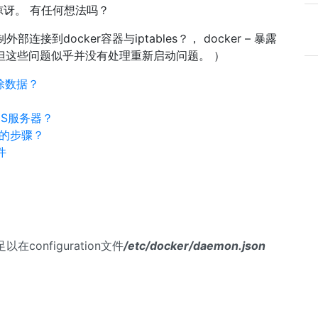
讶。 有任何想法吗？
到docker容器与iptables？， docker – 暴露
略 ，但这些问题似乎并没有处理重新启动问题。 ）
清除数据？
DNS服务器？
连接的步骤？
件
onfiguration文件
/etc/docker/daemon.json