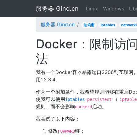
服务器 Gind.cn
Linux
Windows
Ub
服务器 Gind.cn
泊坞窗
iptables
network
Docker：限制访
法
我有一个Docker容器暴露端口3306到互联
用1.2.3.4。
作为一个附加条件，我希望规则能够在重启Doc
使我可以使用
（
iptables
-persistent
iptable
规则，而不会影响
启动。
dockerd
我尝试了以下内容：
修改
链：
FORWARD