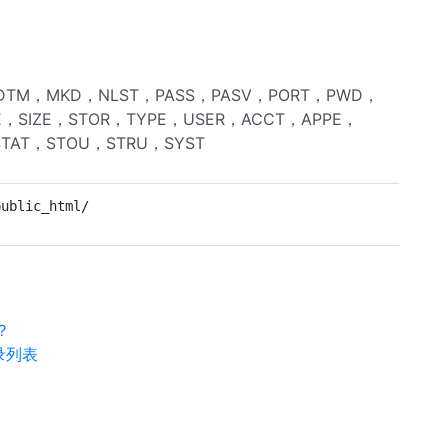
T，MDTM，MKD，NLST，PASS，PASV，PORT，PWD，
E，SIZE，STOR，TYPE，USER，ACCT，APPE，
TAT，STOU，STRU，SYST
public_html/
？
目录列表