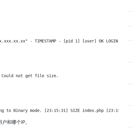
x.xxx.xx.xx" - TIMESTAMP - [pid 1] [user] OK LOGIN: Clie
 Could not get file size.
ng to Binary mode. [23:15:31] SIZE index.php [23:15:31] 
用户和哪个IP。