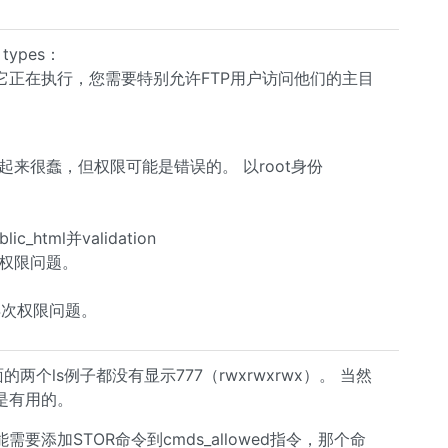
types：
它正在执行，您需要特别允许FTP用户访问他们的主目
来很蠢，但权限可能是错误的。 以root身份
tml并validation
能权限问题。
再次权限问题。
个ls例子都没有显示777（rwxrwxrwx）。 当然
是有用的。
添加STOR命令到cmds_allowed指令，那个命