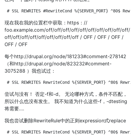
# SSL REWRITES #RewriteCond %{SERVER_PORT} ^80$ Rewri
现在我在我的位置栏中获取：https：//
foo.example.com/off/off/off/off/off/off/off/off/off/off/
off/off/off/off/off/off/off/off/off / OFF / OFF / OFF /
OFF / OFF
每个http://drupal.org/node/181233#comment-278142
（和http://drupal.org/node/823232#comment-
3075288 ）我也试过：
# SSL REWRITES RewriteCond %{SERVER_PORT} ^80$ Rewrit
尝试与没有！ 否定-f和-d。 无论哪种方式，条件不匹配，
所以什么也没有发生。 我不知道为什么这些-f，-dtesting
将需要….
我也尝试删除RewriteRule中的正则expression式replace
# SSL REWRITES RewriteCond %{SERVER_PORT} ^80$ Rewrit