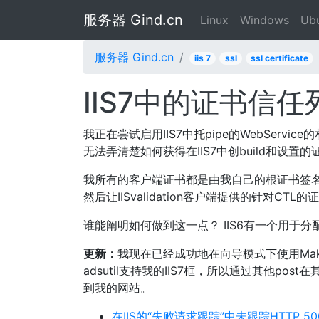
服务器 Gind.cn
Linux
Windows
Ub
服务器 Gind.cn
iis 7
ssl
ssl certificate
IIS7中的证书信任
我正在尝试启用IIS7中托pipe的WebServic
无法弄清楚如何获得在IIS7中创build和设置的
我所有的客户端证书都是由我自己的根证书签名的
然后让IISvalidation客户端提供的针对CTL的
谁能阐明如何做到这一点？ IIS6有一个用于分配
更新：
我现在已经成功地在向导模式下使用Make
adsutil支持我的IIS7框，所以通过其他post在
到我的网站。
在IIS的“失败请求跟踪”中未跟踪HTTP 5