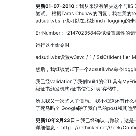
更新01-07-2010：
我从来没有解决这个与IIS 
尝试。 根据Taras Chuhay的回复，我在我的
adsutil.vbs（也可以在此处find）loggi
ErrNumber：-2147023584尝试设置属性的错误：Ss
运行这个命令时：
adsutil.vbs设置w3svc / 1 / SslCtlIdentifier
然后，我继续尝试下一个adsutil.vbs命令lo
我已经validation了我创build的CTL具有MyF
级证书颁发机构\证书信任列表”存储中。
所以我又一次陷入了僵局。 我不知道还有什么要尝试
了死马吗？ Google除了我自己的post和其
更新10年2月23日
– 我已经确认与微软，这是一个
详细信息： http : //rethinker.net/Geek/Config