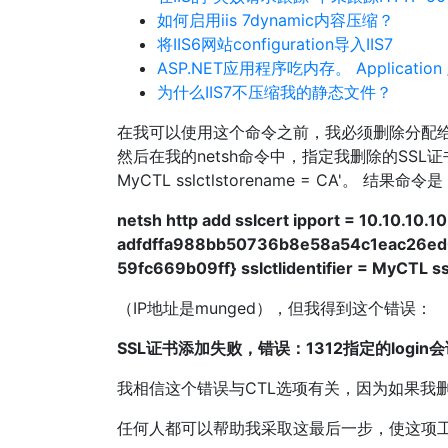
如何启用iis 7dynamic内容压缩？
将IIS6网站configuration导入IIS7
ASP.NET应用程序吃内存。 Applicatio
为什么IIS7不压缩我的静态文件？
在我可以使用这个命令之前，我必须删除分配给我的站
然后在我的netsh命令中，指定我删除的SSL证书的指纹
MyCTL sslctlstorename = CA'。 结果命令
netsh http add sslcert ipport = 10.10.10.
adfdffa988bb50736b8e58a54c1eac26ed0
59fc669b09ff} sslctlidentifier = MyCTL s
（IP地址是munged），但我得到这个错误：
SSL证书添加失败，错误：1312指定的login
我相信这个错误与CTL选项有关，因为如果我删
任何人都可以帮助我采取这最后一步，使这项