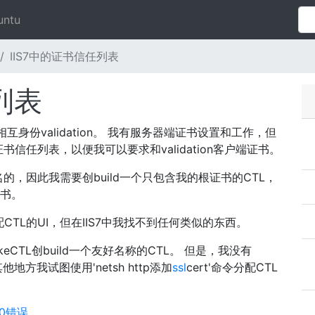
untu
IIS7中的证书信任列表
列表
e的相互身份validation。 我有服务器端证书设置和工作，但
证书信任列表，以便我可以要求和validation客户端证书。
，因此我需要创build一个只包含我的根证书的CTL，
证书。
CTL的UI，但在IIS7中我找不到任何类似的东西。
CTL创build一个友好名称的CTL。 但是，我没有
其他地方我试图使用'netsh http添加
ssl
cert'命令分配CTL
00错误