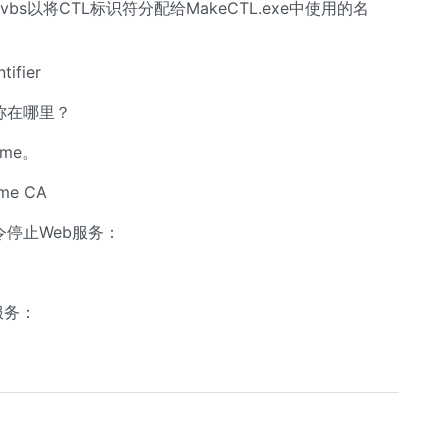
l.vbs以将CTL标识符分配给MakeCTL.exe中使用的名
tifier
名称在哪里？
ame。
ame CA
命令停止Web服务：
服务：