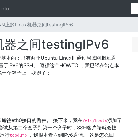
untu
N上的Linux机器之间testingIPv6
器之间testingIPv6
 非常基本的：只有两个Ubuntu Linux框通过局域网相互通
于IPv6的SSH。 遵循这个HOWTO ，我已经在站点本
在第一个箱子上，我跑了：
往eth0接口的路由。 接下来，我在
添加了
/etc/hosts
尝试从第二个盒子到第一个盒子时，SSH客户端就会挂
上运行
，我根本看不到IPv6通信。 这是怎么回
tcpdump