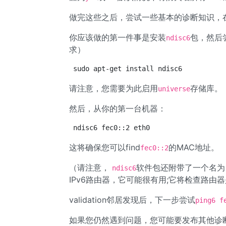
做完这些之后，尝试一些基本的诊断知识，在
你应该做的第一件事是安装
包，然后尝
ndisc6
求）
sudo apt-get install ndisc6
请注意，您需要为此启用
存储库。
universe
然后，从你的第一台机器：
ndisc6 fec0::2 eth0
这将确保您可以find
的MAC地址。
fec0::2
（请注意，
软件包还附带了一个名为
ndisc6
IPv6路由器，它可能很有用;它将检查路由
validation邻居发现后，下一步尝试
ping6 f
如果您仍然遇到问题，您可能要发布其他诊