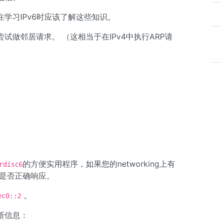
学习IPv6时应该了解这些知识。
试做邻居请求。 （这相当于在IPv4中执行ARP请
的方便实用程序，如果您的networking上有
rdisc6
器是否正确响应。
。
ec0::2
断信息：