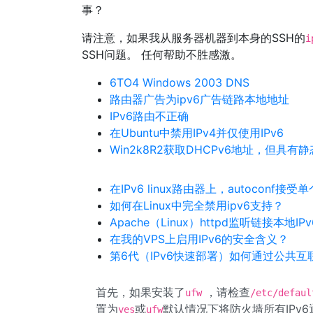
事？
请注意，如果我从服务器机器到本身的SSH的
i
SSH问题。 任何帮助不胜感激。
6TO4 Windows 2003 DNS
路由器广告为ipv6广告链路本地地址
IPv6路由不正确
在Ubuntu中禁用IPv4并仅使用IPv6
Win2k8R2获取DHCPv6地址，但具有静态co
在IPv6 linux路由器上，autoconf
如何在Linux中完全禁用ipv6支持？
Apache（Linux）httpd监听链接本地IP
在我的VPS上启用IPv6的安全含义？
第6代（IPv6快速部署）如何通过公共互
首先，如果安装了
，请检查
ufw
/etc/defaul
置为
或
默认情况下将防火墙所有IPv6
yes
ufw