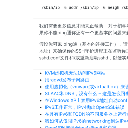
/sbin/ip -6 addr /sbin/ip -6 neigh /s
我们需要更多信息才能真正帮助 – 对于初学者
果你不能ping通你还有一个更基本的问题来
假设你
可以
ping通（基本的连接工作），请双击
地址）来确保你的SSH守护进程正在监听你正
sshd.conf文件和/或重新启动sshd，以
KVM虚拟机无法访问IPv6网站
用radvd发布子网路由
使用虚拟化（vmware或virtualbox）来设置
SLAAC和DNS，没有什么 – 这是怎么回
在Windows XP上禁用IPv6地址自动config
IPv6工作正常，IPv4抛出OpenSSL错误
在具有IPv6和FQDN的不同服务器上运
我如何从仅限IPv6的networking到达IP
OpenVPN与混合ipv4和ipv6客户端