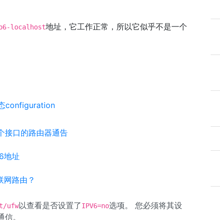
地址，它工作正常，所以它似乎不是一个
p6-localhost
nfiguration
接受单个接口的路由器通告
v6地址
联网路由？
以查看是否设置了
选项。 您必须将其设
t/ufw
IPV6=no
通信。