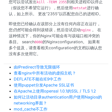
您可以尝试发出
到相关进程ID以停止
kill -TERM 2355
（假设您不希望它运行），然后使用
进行确
netstat
认，如上所示。 更改“2355”以匹配您自己的进程ID。
即使您已经确认在该部分上没有任何内容正在运行，
您
仍然
可能会得到该错误，然后尝试启动
。 在
nginx
这种情况下，你的Nginx可能会有与该端口相冲突的
条目。 search
的Nginxconfiguration。 如果有
8080
多个提及，请查看相关configuration的文档以确认您
没有多次使用它。
由IPredirect导致无限循环
查看nginx中所有活动的虚拟主机？
DEFLATE不能在IE9中工作
使用puppet分发Apache SSL证书
在Apache上使用openssl 1.0.1的SSL / TLS 1.2
如何让活动目录authentication用户使用Nagios的
networking界面？
mod_cache不工作