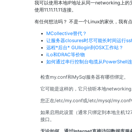
我可以使用本地IP地址从同一networking
使用11.11.11.11连接。
有任何想法吗？ 不是一个Linux的家伙，我有
MCollective替代？
让服务器closures时尽可能长时间运行ss
远程*后台* GUIlogin到OSX工作站？
iLo和DRAC等价物
如何通过串行控制台电缆从PowerShell
检查my.conf和MySql服务器有哪些绑定。
它可能是这样的，它只侦听本地networkin
您正在/etc/my.conf或/etc/mysql/my.co
如果启用此设置（通常只绑定到本地主机127.
接口。
无论如何，通过Internet直接访问数据