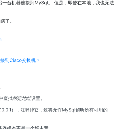
上的另一台机器连接到MySql。 但是，即使在本地，我也无法
点瞎了。
h
连接到Cisco交换机？
g。
nf中查找
绑定地址
设置。
0.0.1），注释掉它，这将允许MySql侦听所有可用的
库服务器根本不是一个好主意。