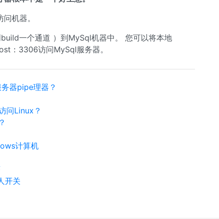
et访问机器。
 创build一个通道 ）到MySql机器中。 您可以将本地
st：3306访问MySql服务器。
装服务器pipe理器？
Linux？
？
ndows计算机
？
序
死人开关