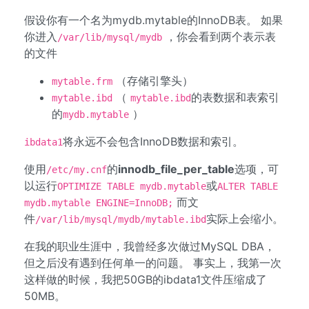
假设你有一个名为mydb.mytable的InnoDB表。 如果
你进入
，你会看到两个表示表
/var/lib/mysql/mydb
的文件
（存储引擎头）
mytable.frm
（
的表数据和表索引
mytable.ibd
mytable.ibd
的
）
mydb.mytable
将永远不会包含InnoDB数据和索引。
ibdata1
使用
的
innodb_file_per_table
选项，可
/etc/my.cnf
以运行
或
OPTIMIZE TABLE mydb.mytable
ALTER TABLE
而文
mydb.mytable ENGINE=InnoDB;
件
实际上会缩小。
/var/lib/mysql/mydb/mytable.ibd
在我的职业生涯中，我曾经多次做过MySQL DBA，
但之后没有遇到任何单一的问题。 事实上，我第一次
这样做的时候，我把50GB的ibdata1文件压缩成了
50MB。