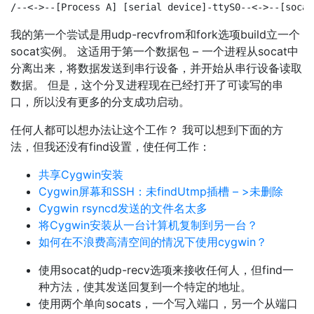
/--<->--[Process A] [serial device]-ttyS0--<->--[socat
我的第一个尝试是用udp-recvfrom和fork选项build立一个
socat实例。 这适用于第一个数据包 – 一个进程从socat中
分离出来，将数据发送到串行设备，并开始从串行设备读取
数据。 但是，这个分叉进程现在已经打开了可读写的串
口，所以没有更多的分支成功启动。
任何人都可以想办法让这个工作？ 我可以想到下面的方
法，但我还没有find设置，使任何工作：
共享Cygwin安装
Cygwin屏幕和SSH：未findUtmp插槽 – >未删除
Cygwin rsyncd发送的文件名太多
将Cygwin安装从一台计算机复制到另一台？
如何在不浪费高清空间的情况下使用cygwin？
使用socat的udp-recv选项来接收任何人，但find一
种方法，使其发送回复到一个特定的地址。
使用两个单向socats，一个写入端口，另一个从端口