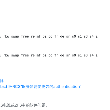
g
u rbw swap free re mf pi po fr de sr s0 s1 s3 s4 in sy c
u rbw swap free re mf pi po fr de sr s0 s1 s3 s4 in sy c
删除
bsd 9-RC3“服务器需要更强的authentication”
AS电缆或ZFS中的软件问题。